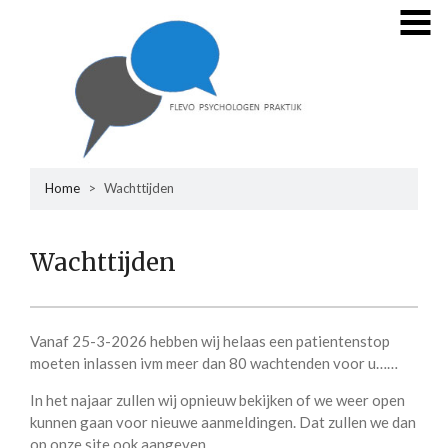
Skip
MENU
to
content
Home
Over ons
Praktijkinformatie
5
Aanmelding
4
Home
>
Wachttijden
Kosten
4
Wachttijden
Contact
Vanaf 25-3-2026 hebben wij helaas een patientenstop
moeten inlassen ivm meer dan 80 wachtenden voor u……
In het najaar zullen wij opnieuw bekijken of we weer open
kunnen gaan voor nieuwe aanmeldingen. Dat zullen we dan
op onze site ook aangeven.